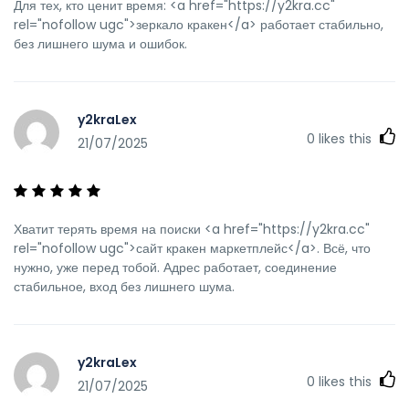
Для тех, кто ценит время: <a href="https://y2kra.cc"
rel="nofollow ugc">зеркало кракен</a> работает стабильно,
без лишнего шума и ошибок.
y2kraLex
0
likes this
21/07/2025
Хватит терять время на поиски <a href="https://y2kra.cc"
rel="nofollow ugc">сайт кракен маркетплейс</a>. Всё, что
нужно, уже перед тобой. Адрес работает, соединение
стабильное, вход без лишнего шума.
y2kraLex
0
likes this
21/07/2025