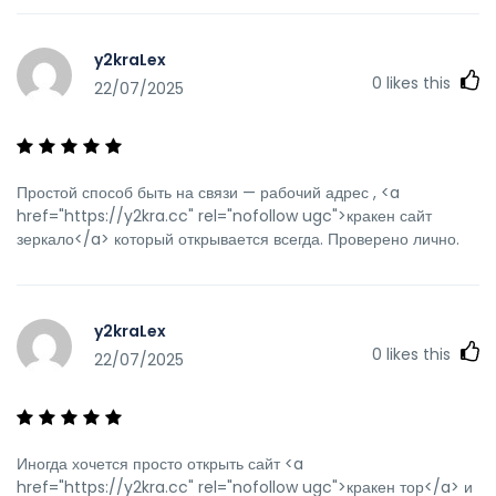
y2kraLex
0
likes this
22/07/2025
Простой способ быть на связи — рабочий адрес , <a
href="https://y2kra.cc" rel="nofollow ugc">кракен сайт
зеркало</a> который открывается всегда. Проверено лично.
y2kraLex
0
likes this
22/07/2025
Иногда хочется просто открыть сайт <a
href="https://y2kra.cc" rel="nofollow ugc">кракен тор</a> и