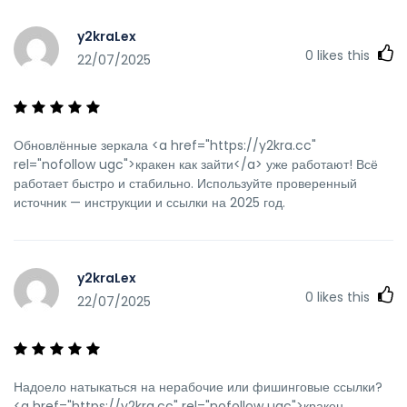
y2kraLex
0
likes this
22/07/2025
Обновлённые зеркала <a href="https://y2kra.cc"
rel="nofollow ugc">кракен как зайти</a> уже работают! Всё
работает быстро и стабильно. Используйте проверенный
источник — инструкции и ссылки на 2025 год.
y2kraLex
0
likes this
22/07/2025
Надоело натыкаться на нерабочие или фишинговые ссылки?
<a href="https://y2kra.cc" rel="nofollow ugc">кракен