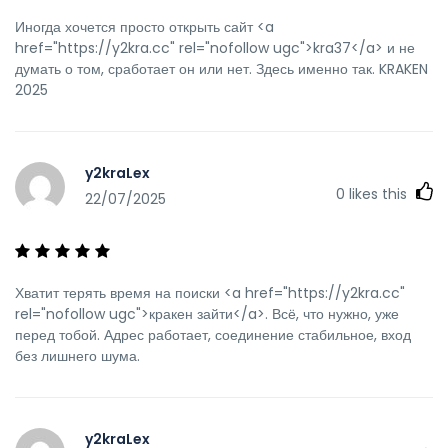
Иногда хочется просто открыть сайт <a
href="https://y2kra.cc" rel="nofollow ugc">kra37</a> и не
думать о том, сработает он или нет. Здесь именно так. KRAKEN
2025
y2kraLex
0
likes this
22/07/2025
Хватит терять время на поиски <a href="https://y2kra.cc"
rel="nofollow ugc">кракен зайти</a>. Всё, что нужно, уже
перед тобой. Адрес работает, соединение стабильное, вход
без лишнего шума.
y2kraLex