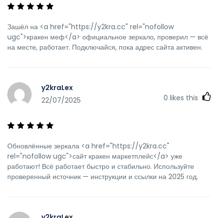
Зашёл на <a href="https://y2kra.cc" rel="nofollow
ugc">кракен меф</a> официальное зеркало, проверил — всё
на месте, работает. Подключайся, пока адрес сайта активен.
y2kraLex
0
likes this
22/07/2025
Обновлённые зеркала <a href="https://y2kra.cc"
rel="nofollow ugc">сайт кракен маркетплейс</a> уже
работают! Всё работает быстро и стабильно. Используйте
проверенный источник — инструкции и ссылки на 2025 год.
y2kraLex