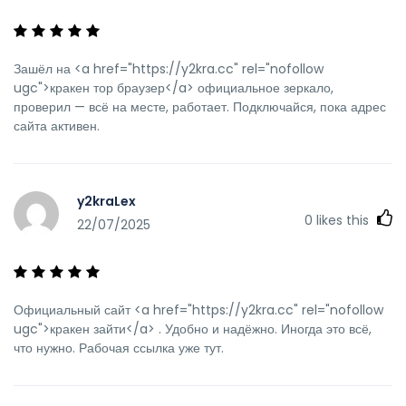
Зашёл на <a href="https://y2kra.cc" rel="nofollow
ugc">кракен тор браузер</a> официальное зеркало,
проверил — всё на месте, работает. Подключайся, пока адрес
сайта активен.
y2kraLex
0
likes this
22/07/2025
Официальный сайт <a href="https://y2kra.cc" rel="nofollow
ugc">кракен зайти</a> . Удобно и надёжно. Иногда это всё,
что нужно. Рабочая ссылка уже тут.