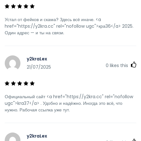
Устал от фейков и скама? Здесь всё иначе. <a
href="https://y2kra.cc" rel="nofollow ugc">кра36</a> 2025.
Один адрес — и ты на связи.
y2kraLex
0
likes this
21/07/2025
Официальный сайт <a href="https://y2kra.cc" rel="nofollow
ugc">kra37</a> . Удобно и надёжно. Иногда это всё, что
нужно. Рабочая ссылка уже тут.
y2kraLex