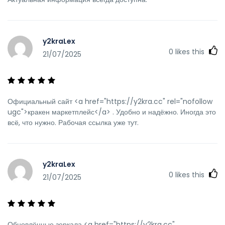
y2kraLex
0
likes this
21/07/2025
Официальный сайт <a href="https://y2kra.cc" rel="nofollow
ugc">кракен маркетплейс</a> . Удобно и надёжно. Иногда это
всё, что нужно. Рабочая ссылка уже тут.
y2kraLex
0
likes this
21/07/2025
Обновлённые зеркала <a href="https://y2kra.cc"