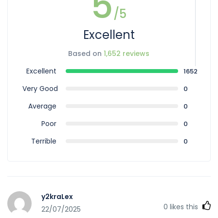
5
/5
Excellent
Based on
1,652 reviews
Excellent
1652
Very Good
0
Average
0
Poor
0
Terrible
0
y2kraLex
0
likes this
22/07/2025