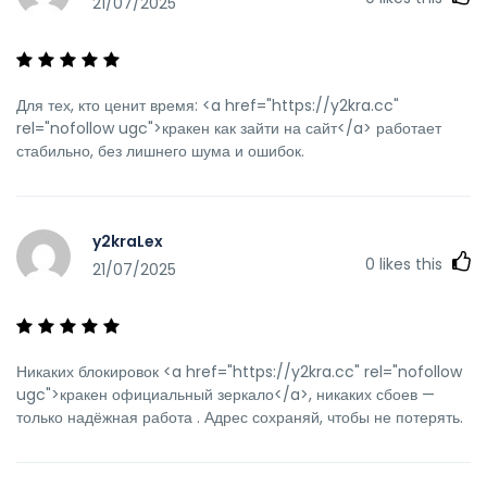
21/07/2025
Для тех, кто ценит время: <a href="https://y2kra.cc"
rel="nofollow ugc">кракен как зайти на сайт</a> работает
стабильно, без лишнего шума и ошибок.
y2kraLex
0
likes this
21/07/2025
Никаких блокировок <a href="https://y2kra.cc" rel="nofollow
ugc">кракен официальный зеркало</a>, никаких сбоев —
только надёжная работа . Адрес сохраняй, чтобы не потерять.