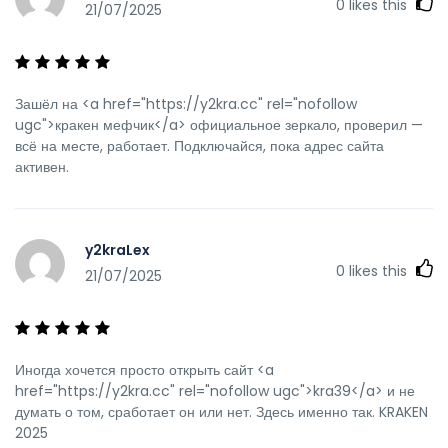
0
likes this
21/07/2025
Зашёл на <a href="https://y2kra.cc" rel="nofollow
ugc">кракен мефчик</a> официальное зеркало, проверил —
всё на месте, работает. Подключайся, пока адрес сайта
активен.
y2kraLex
0
likes this
21/07/2025
Иногда хочется просто открыть сайт <a
href="https://y2kra.cc" rel="nofollow ugc">kra39</a> и не
думать о том, сработает он или нет. Здесь именно так. KRAKEN
2025