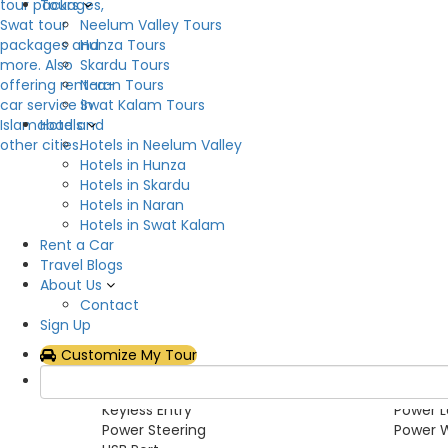
Tours
Neelum Valley Tours
Overview
Hunza Tours
Skardu Tours
Now you can rent Honda Civic in all over pakistan
Naran Tours
Rear air conditioning with digital controls keep
Swat Kalam Tours
complete features. Don’t miss the chance to get
Hotels
Hotels in Neelum Valley
Hotels in Hunza
Car Category
Hotels in Skardu
Hotels in Naran
Sedan
Hotels in Swat Kalam
Rent a Car
Pickup Features
Travel Blogs
About Us
Yes
Contact
Sign Up
Car Features
Customize My Tour
Air Conditioning
Airbag
Auto transmission
FM Radi
Keyless Entry
Power L
Power Steering
Power 