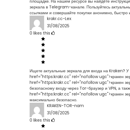
площадке. На нашем ресурсе вы найдёте инструкции
зеркала в Telegram-канале. Пользуйтесь актуальны
ссылками и совершайте покупки анонимно, быстро 
krakr.cc-Lex
31/08/2025
0
likes this
Ищете актуальные зеркала для входа на Kraken? У
href="https:krakr.cc" rel="nofollow ugc">кракен з
href="https:krakr.cc" rel="nofollow ugc">кракен 
безопасному входу через Tor-браузер и VPN, а так
href="https:krakr.cc" rel="nofollow ugc">кракен 
максимально безопасно.
KRAKEN-TOR-nam
31/08/2025
0
likes this