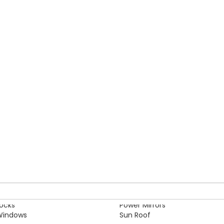
 for the whole family, the all new Honda Civic allows you to discov
s all passengers cool & comfortable with a dedicated vent for coo
 it on rent while you are moving with your family or going for a 
Alloy Rims
o
Heater
ocks
Power Mirrors
Windows
Sun Roof