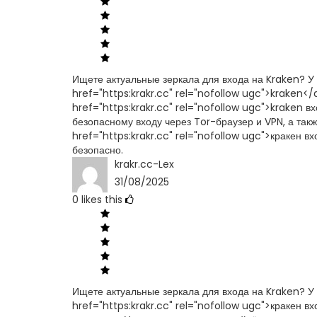
Ищете актуальные зеркала для входа на Kraken? У
href="https:krakr.cc" rel="nofollow ugc">kraken</
href="https:krakr.cc" rel="nofollow ugc">kraken 
безопасному входу через Tor-браузер и VPN, а так
href="https:krakr.cc" rel="nofollow ugc">кракен 
безопасно.
krakr.cc-Lex
31/08/2025
0
likes this
Ищете актуальные зеркала для входа на Kraken? У
href="https:krakr.cc" rel="nofollow ugc">кракен в