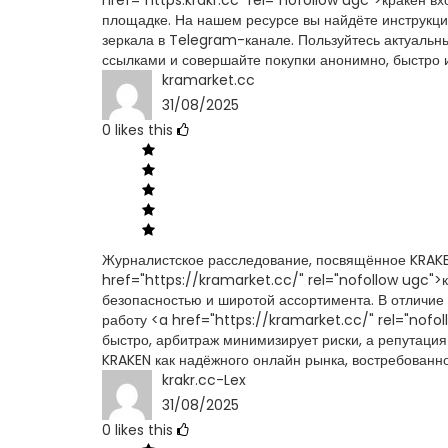
href="https:krakr.cc" rel="nofollow ugc">кракен в
площадке. На нашем ресурсе вы найдёте инструкции
зеркала в Telegram-канале. Пользуйтесь актуальны
ссылками и совершайте покупки анонимно, быстро 
kramarket.cc
31/08/2025
0
likes this
Журналистское расследование, посвящённое KRAKE
href="https://kramarket.cc/" rel="nofollow ugc">
безопасностью и широтой ассортимента. В отличие 
работу <a href="https://kramarket.cc/" rel="nofo
быстро, арбитраж минимизирует риски, а репутация
KRAKEN как надёжного онлайн рынка, востребованно
krakr.cc-Lex
31/08/2025
0
likes this