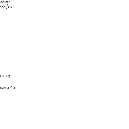
кракен
ало</a>
п к <a
ьными <a