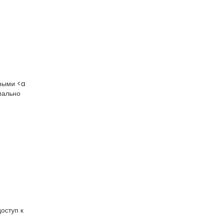
ьными <a
мально
оступ к