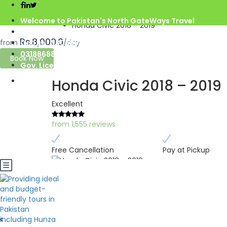
Home
Azad Kashmir
Welcome to Pakistan's North GateWays Travel
Honda Civic 2018 – 2019
info@northgateways.com
Rs.8,000.0
from
/day
Call us : 03068688846
03188688846
Book Now
Gov. License #2541
Honda Civic 2018 – 2019
Excellent
from 1,555 reviews
Free Cancellation
Pay at Pickup