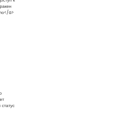
оступ к
кракен
ало</a>
ю
ет
 статус