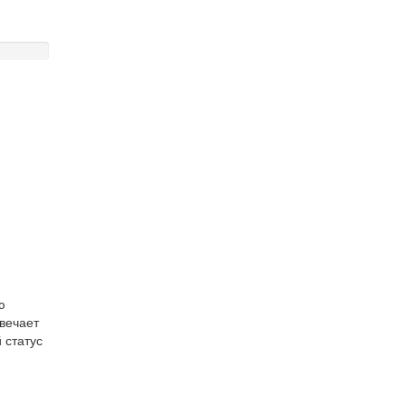
ю
твечает
 статус