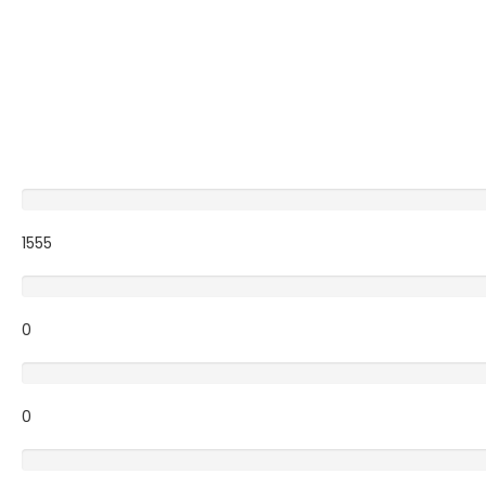
Excellent
1555
Very Good
0
Average
0
Poor