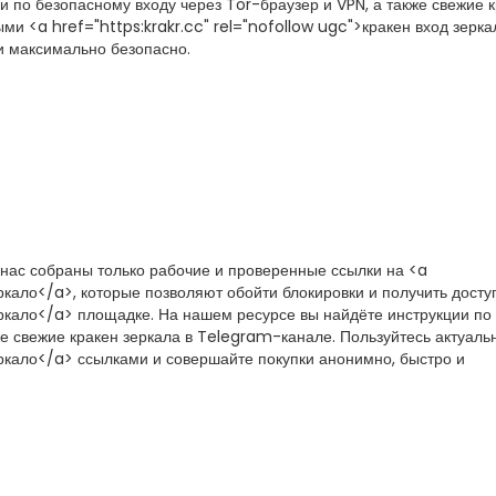
 по безопасному входу через Tor-браузер и VPN, а также свежие 
ми <a href="https:krakr.cc" rel="nofollow ugc">кракен вход зерк
и максимально безопасно.
 нас собраны только рабочие и проверенные ссылки на <a
еркало</a>, которые позволяют обойти блокировки и получить досту
зеркало</a> площадке. На нашем ресурсе вы найдёте инструкции по
же свежие кракен зеркала в Telegram-канале. Пользуйтесь актуал
зеркало</a> ссылками и совершайте покупки анонимно, быстро и