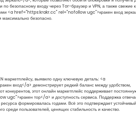
ход зеркало</a>, которые позволяют обойти блокировки и получить д
 по безопасному входу через Tor-браузер и VPN, а также свежие 
ми <a href="https:krakr.cc" rel="nofollow ugc">кракен вход зерк
и максимально безопасно.
N маркетплейсу, выявило одну ключевую деталь: <a
кракен вход</a> демонстрирует редкий баланс между удобством,
от конкурентов, этот онлайн маркетплейс поддерживает постоянну
llow ugc">кракен тор</a> и доступность сервиса. Поддержка отвеча
 ресурса формировалась годами. Всё это подтверждает устойчивый
го среди пользователей, ценящих стабильность и качество.