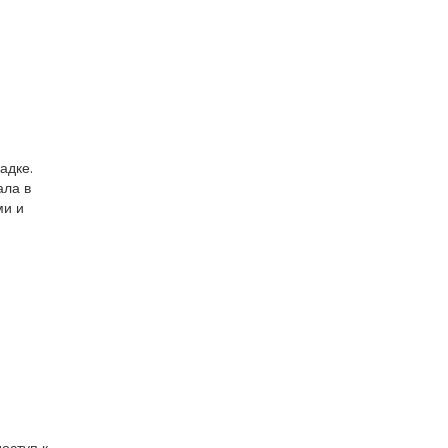
адке.
ала в
ми и