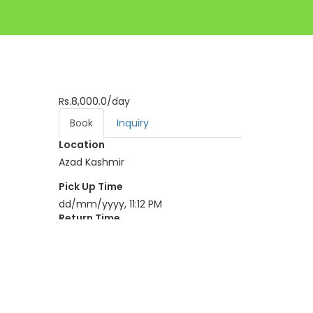
Rs.8,000.0
/day
Book
Inquiry
Location
Azad Kashmir
Pick Up Time
dd/mm/yyyy, 11:12 PM
Return Time
dd/mm/yyyy, 11:12 PM
BOOK NOW