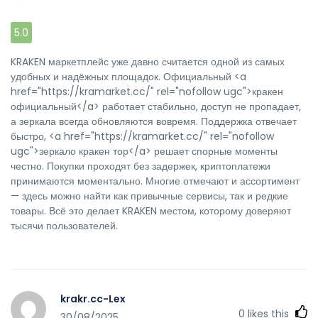
5.0
KRAKEN маркетплейс уже давно считается одной из самых
удобных и надёжных площадок. Официальный <a
href="https://kramarket.cc/" rel="nofollow ugc">кракен
официальный</a> работает стабильно, доступ не пропадает,
а зеркала всегда обновляются вовремя. Поддержка отвечает
быстро, <a href="https://kramarket.cc/" rel="nofollow
ugc">зеркало кракен тор</a> решает спорные моменты
честно. Покупки проходят без задержек, криптоплатежи
принимаются моментально. Многие отмечают и ассортимент
— здесь можно найти как привычные сервисы, так и редкие
товары. Всё это делает KRAKEN местом, которому доверяют
тысячи пользователей.
krakr.cc-Lex
0
likes this
30/08/2025