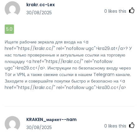
krakr.cc-Lex
0
likes this
30/08/2025
5.0
Ищете рабочие зеркала для входа на <a
href="https://krakr.cc/" rel="nofollow ugc">kra29.at</a>? У
нас только проверенные и актуальные ссылки на торговую
площадку <a href="https://krakr.cc/" rel="nofollow
ugc">kra29.cc</a>. Инструкции по безопасному входу через
Tor и VPN, а также свежие ссылки в нашем Telegram канале.
Заходите и совершайте покупки быстро и безопасно на <a
href="https://krakr.cc/" rel="nofollow ugc">kra30.cc</a>
KRAKEN_маркет--nam
0
likes this
30/08/2025