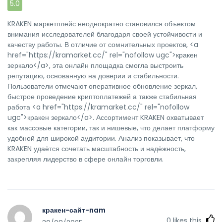
5.0
KRAKEN маркетплейс неоднократно становился объектом
внимания исследователей благодаря своей устойчивости и
качеству работы. В отличие от сомнительных проектов, <a
href="https://kramarket.cc/" rel="nofollow ugc">кракен
зеркало</a>, эта онлайн площадка смогла выстроить
репутацию, основанную на доверии и стабильности.
Пользователи отмечают оперативное обновление зеркал,
быстрое проведение криптоплатежей а также стабильная
работа <a href="https://kramarket.cc/" rel="nofollow
ugc">кракен зеркало</a>. Ассортимент KRAKEN охватывает
как массовые категории, так и нишевые, что делает платформу
удобной для широкой аудитории. Анализ показывает, что
KRAKEN удаётся сочетать масштабность и надёжность,
закрепляя лидерство в сфере онлайн торговли.
кракен-сайт-nam
0
likes this