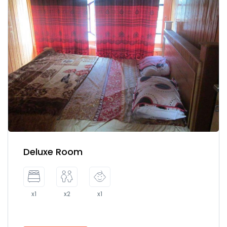
Deluxe Room
x1
x2
x1