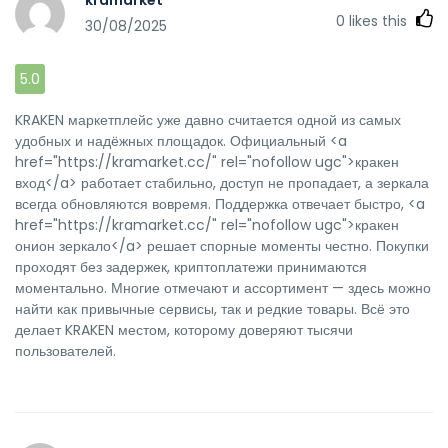
kramarket
0
likes this
30/08/2025
5.0
KRAKEN маркетплейс уже давно считается одной из самых
удобных и надёжных площадок. Официальный <a
href="https://kramarket.cc/" rel="nofollow ugc">кракен
вход</a> работает стабильно, доступ не пропадает, а зеркала
всегда обновляются вовремя. Поддержка отвечает быстро, <a
href="https://kramarket.cc/" rel="nofollow ugc">кракен
онион зеркало</a> решает спорные моменты честно. Покупки
проходят без задержек, криптоплатежи принимаются
моментально. Многие отмечают и ассортимент — здесь можно
найти как привычные сервисы, так и редкие товары. Всё это
делает KRAKEN местом, которому доверяют тысячи
пользователей.