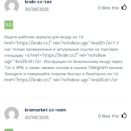
krakr.cc-Lex
0
likes this
30/08/2025
5.0
Ищете рабочие зеркала для входа на <a
href="https://krakr.cc/" rel="nofollow ugc">kra30</a>? У
нас только проверенные и актуальные ссылки на торговую
площадку <a href="https://krakr.cc/" rel="nofollow
ugc">kra29.at</a>. Инструкции по безопасному входу через
Tor и VPN, а также свежие ссылки в нашем Telegram канале.
Заходите и совершайте покупки быстро и безопасно на <a
href="https://krakr.cc/" rel="nofollow ugc">kra29.at</a>
kramarket.cc-nam
0
likes this
30/08/2025