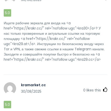
5.0
Ищете рабочие зеркала для входа на <a
href="https://krakr.cc/" rel="nofollow ugc">kra30</a>? У
нас только проверенные и актуальные ссылки на торговую
площадку <a href="https://krakr.cc/" rel="nofollow
ugc">kra29.at</a>. Инструкции по безопасному входу через
Tor и VPN, а также свежие ссылки в нашем Telegram канале.
Заходите и совершайте покупки быстро и безопасно на <a
href="https://krakr.cc/" rel="nofollow ugc">kra29.cc</a>
kramarket.cc
0
likes this
30/08/2025
5.0