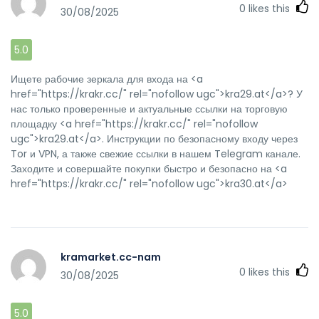
0
likes this
30/08/2025
5.0
Ищете рабочие зеркала для входа на <a
href="https://krakr.cc/" rel="nofollow ugc">kra29.at</a>? У
нас только проверенные и актуальные ссылки на торговую
площадку <a href="https://krakr.cc/" rel="nofollow
ugc">kra29.at</a>. Инструкции по безопасному входу через
Tor и VPN, а также свежие ссылки в нашем Telegram канале.
Заходите и совершайте покупки быстро и безопасно на <a
href="https://krakr.cc/" rel="nofollow ugc">kra30.at</a>
kramarket.cc-nam
0
likes this
30/08/2025
5.0