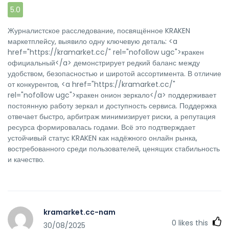
5.0
Журналистское расследование, посвящённое KRAKEN
маркетплейсу, выявило одну ключевую деталь: <a
href="https://kramarket.cc/" rel="nofollow ugc">кракен
официальный</a> демонстрирует редкий баланс между
удобством, безопасностью и широтой ассортимента. В отличие
от конкурентов, <a href="https://kramarket.cc/"
rel="nofollow ugc">кракен онион зеркало</a> поддерживает
постоянную работу зеркал и доступность сервиса. Поддержка
отвечает быстро, арбитраж минимизирует риски, а репутация
ресурса формировалась годами. Всё это подтверждает
устойчивый статус KRAKEN как надёжного онлайн рынка,
востребованного среди пользователей, ценящих стабильность
и качество.
kramarket.cc-nam
0
likes this
30/08/2025