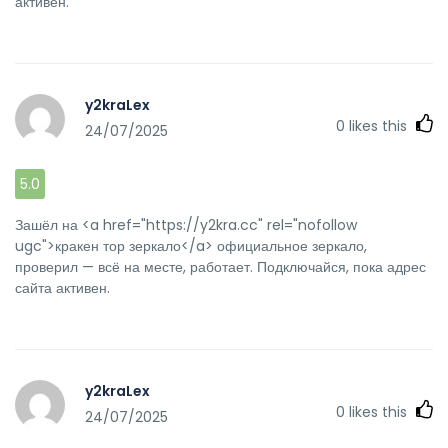
активен.
y2kraLex
0
likes this
24/07/2025
5.0
Зашёл на <a href="https://y2kra.cc" rel="nofollow
ugc">кракен тор зеркало</a> официальное зеркало,
проверил — всё на месте, работает. Подключайся, пока адрес
сайта активен.
y2kraLex
0
likes this
24/07/2025