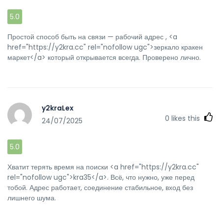
5.0
Простой способ быть на связи — рабочий адрес , <a
href="https://y2kra.cc" rel="nofollow ugc">зеркало кракен
маркет</a> который открывается всегда. Проверено лично.
y2kraLex
0
likes this
24/07/2025
5.0
Хватит терять время на поиски <a href="https://y2kra.cc"
rel="nofollow ugc">kra35</a>. Всё, что нужно, уже перед
тобой. Адрес работает, соединение стабильное, вход без
лишнего шума.