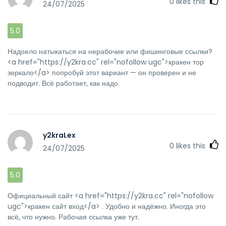
0
likes this
24/07/2025
5.0
Надоело натыкаться на нерабочие или фишинговые ссылки?
<a href="https://y2kra.cc" rel="nofollow ugc">кракен тор
зеркало</a> попробуй этот вариант — он проверен и не
подводит. Всё работает, как надо.
y2kraLex
0
likes this
24/07/2025
5.0
Официальный сайт <a href="https://y2kra.cc" rel="nofollow
ugc">кракен сайт вход</a> . Удобно и надёжно. Иногда это
всё, что нужно. Рабочая ссылка уже тут.