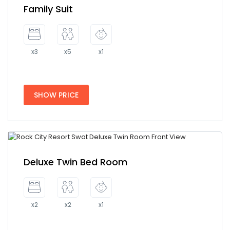
Family Suit
x3
x5
x1
SHOW PRICE
Deluxe Twin Bed Room
x2
x2
x1