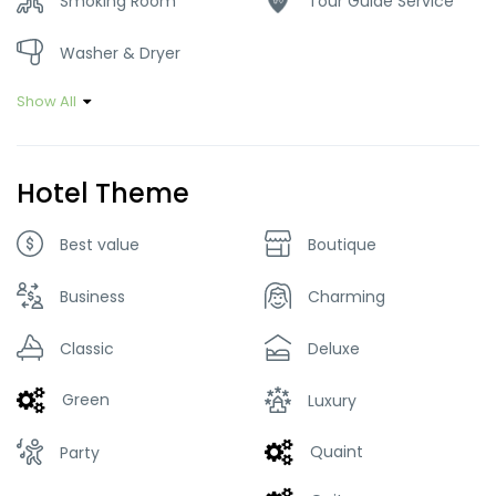
Smoking Room
Tour Guide Service
Washer & Dryer
Show All
Hotel Theme
Best value
Boutique
Business
Charming
Classic
Deluxe
Green
Luxury
Quaint
Party