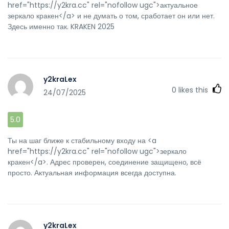
href="https://y2kra.cc" rel="nofollow ugc">актуальное
зеркало кракен</a> и не думать о том, сработает он или нет.
Здесь именно так. KRAKEN 2025
y2kraLex
0
likes this
24/07/2025
5.0
Ты на шаг ближе к стабильному входу на <a
href="https://y2kra.cc" rel="nofollow ugc">зеркало
кракен</a>. Адрес проверен, соединение защищено, всё
просто. Актуальная информация всегда доступна.
y2kraLex