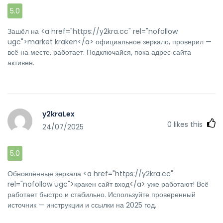
5.0
Зашёл на <a href="https://y2kra.cc" rel="nofollow
ugc">market kraken</a> официальное зеркало, проверил —
всё на месте, работает. Подключайся, пока адрес сайта
активен.
y2kraLex
0
likes this
24/07/2025
5.0
Обновлённые зеркала <a href="https://y2kra.cc"
rel="nofollow ugc">кракен сайт вход</a> уже работают! Всё
работает быстро и стабильно. Используйте проверенный
источник — инструкции и ссылки на 2025 год.