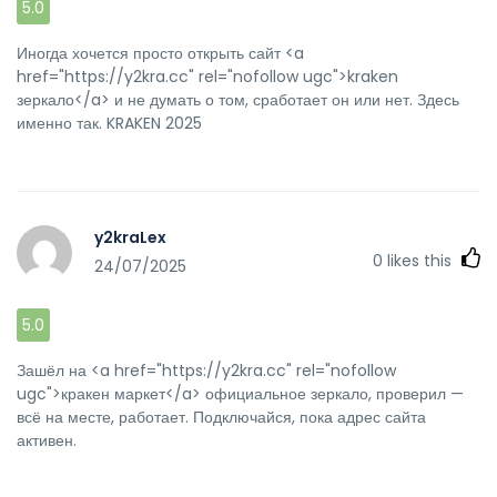
5.0
Иногда хочется просто открыть сайт <a
href="https://y2kra.cc" rel="nofollow ugc">kraken
зеркало</a> и не думать о том, сработает он или нет. Здесь
именно так. KRAKEN 2025
y2kraLex
0
likes this
24/07/2025
5.0
Зашёл на <a href="https://y2kra.cc" rel="nofollow
ugc">кракен маркет</a> официальное зеркало, проверил —
всё на месте, работает. Подключайся, пока адрес сайта
активен.