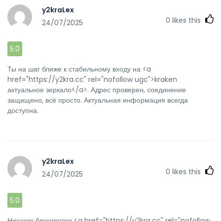
y2kraLex
0
likes this
24/07/2025
5.0
Ты на шаг ближе к стабильному входу на <a
href="https://y2kra.cc" rel="nofollow ugc">kraken
актуальное зеркало</a>. Адрес проверен, соединение
защищено, всё просто. Актуальная информация всегда
доступна.
y2kraLex
0
likes this
24/07/2025
5.0
Никаких блокировок <a href="https://y2kra.cc" rel="nofollow