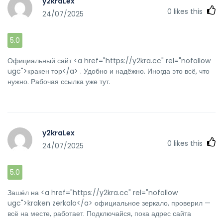
y2kraLex
0
likes this
24/07/2025
5.0
Официальный сайт <a href="https://y2kra.cc" rel="nofollow
ugc">кракен тор</a> . Удобно и надёжно. Иногда это всё, что
нужно. Рабочая ссылка уже тут.
y2kraLex
0
likes this
24/07/2025
5.0
Зашёл на <a href="https://y2kra.cc" rel="nofollow
ugc">kraken zerkalo</a> официальное зеркало, проверил —
всё на месте, работает. Подключайся, пока адрес сайта