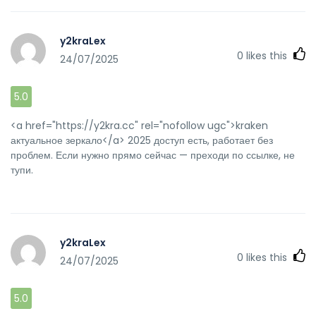
y2kraLex
0
likes this
24/07/2025
5.0
<a href="https://y2kra.cc" rel="nofollow ugc">kraken
актуальное зеркало</a> 2025 доступ есть, работает без
проблем. Если нужно прямо сейчас — преходи по ссылке, не
тупи.
y2kraLex
0
likes this
24/07/2025
5.0