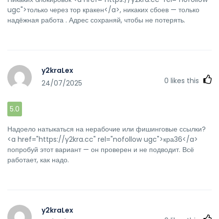
ugc">только через тор кракен</a>, никаких сбоев — только
надёжная работа . Адрес сохраняй, чтобы не потерять.
y2kraLex
0
likes this
24/07/2025
5.0
Надоело натыкаться на нерабочие или фишинговые ссылки?
<a href="https://y2kra.cc" rel="nofollow ugc">кра36</a>
попробуй этот вариант — он проверен и не подводит. Всё
работает, как надо.
y2kraLex