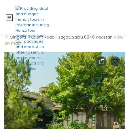
Rock City Resort
Mingora - Kalam Road Fizagat, Saidu 0946 Pakistan
View
on map