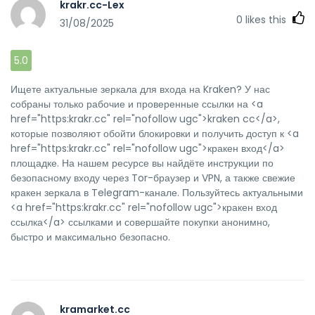
krakr.cc-Lex
0
likes this
31/08/2025
5.0
Ищете актуальные зеркала для входа на Kraken? У нас
собраны только рабочие и проверенные ссылки на <a
href="https:krakr.cc" rel="nofollow ugc">kraken cc</a>,
которые позволяют обойти блокировки и получить доступ к <a
href="https:krakr.cc" rel="nofollow ugc">кракен вход</a>
площадке. На нашем ресурсе вы найдёте инструкции по
безопасному входу через Tor-браузер и VPN, а также свежие
кракен зеркала в Telegram-канале. Пользуйтесь актуальными
<a href="https:krakr.cc" rel="nofollow ugc">кракен вход
ссылка</a> ссылками и совершайте покупки анонимно,
быстро и максимально безопасно.
kramarket.cc