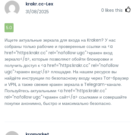
krakr.cc-Lex
0
likes this
31/08/2025
5.0
Ищете актуальные зеркала для входа на Kraken? У нас
собраны только рабочие и проверенные ссылки на <a
href="https:krakr.cc" rel="nofollow ugc">кракен вход
зеркало</a>, которые позволяют обойти блокировки и
получить доступ к <a href="https:krakr.cc" rel="nofollow
ugc">кракен вход</a> площадке. На нашем ресурсе вы
найдёте инструкции по безопасному входу через Tor-браузер
и VPN, а также свежие кракен зеркала в Telegram-канале.
Пользуйтесь актуальными <a href="https:krakr.cc"
rel="nofollow ugc">кракен сайт</a> ссылками и совершайте
покупки анонимно, быстро и максимально безопасно.
kramarket