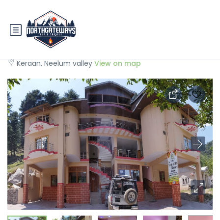
The Twin Hills Resort Keran
Keraan, Neelum valley
View on map