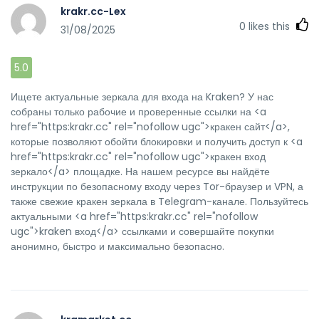
krakr.cc-Lex
0
likes this
31/08/2025
5.0
Ищете актуальные зеркала для входа на Kraken? У нас
собраны только рабочие и проверенные ссылки на <a
href="https:krakr.cc" rel="nofollow ugc">кракен сайт</a>,
которые позволяют обойти блокировки и получить доступ к <a
href="https:krakr.cc" rel="nofollow ugc">кракен вход
зеркало</a> площадке. На нашем ресурсе вы найдёте
инструкции по безопасному входу через Tor-браузер и VPN, а
также свежие кракен зеркала в Telegram-канале. Пользуйтесь
актуальными <a href="https:krakr.cc" rel="nofollow
ugc">kraken вход</a> ссылками и совершайте покупки
анонимно, быстро и максимально безопасно.