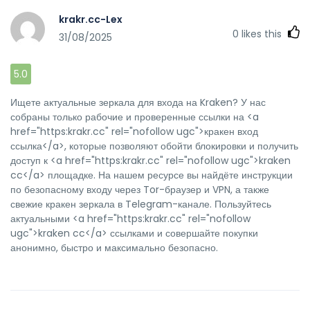
krakr.cc-Lex
0
likes this
31/08/2025
5.0
Ищете актуальные зеркала для входа на Kraken? У нас
собраны только рабочие и проверенные ссылки на <a
href="https:krakr.cc" rel="nofollow ugc">кракен вход
ссылка</a>, которые позволяют обойти блокировки и получить
доступ к <a href="https:krakr.cc" rel="nofollow ugc">kraken
cc</a> площадке. На нашем ресурсе вы найдёте инструкции
по безопасному входу через Tor-браузер и VPN, а также
свежие кракен зеркала в Telegram-канале. Пользуйтесь
актуальными <a href="https:krakr.cc" rel="nofollow
ugc">kraken cc</a> ссылками и совершайте покупки
анонимно, быстро и максимально безопасно.