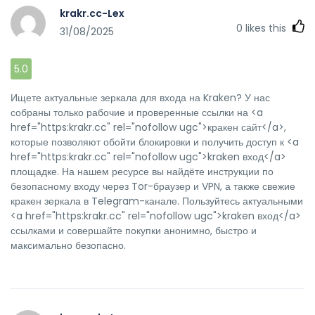
krakr.cc-Lex
0
likes this
31/08/2025
5.0
Ищете актуальные зеркала для входа на Kraken? У нас
собраны только рабочие и проверенные ссылки на <a
href="https:krakr.cc" rel="nofollow ugc">кракен сайт</a>,
которые позволяют обойти блокировки и получить доступ к <a
href="https:krakr.cc" rel="nofollow ugc">kraken вход</a>
площадке. На нашем ресурсе вы найдёте инструкции по
безопасному входу через Tor-браузер и VPN, а также свежие
кракен зеркала в Telegram-канале. Пользуйтесь актуальными
<a href="https:krakr.cc" rel="nofollow ugc">kraken вход</a>
ссылками и совершайте покупки анонимно, быстро и
максимально безопасно.