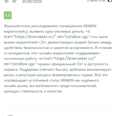
0
likes this
31/08/2025
5.0
Журналистское расследование, посвящённое KRAKEN
маркетплейсу, выявило одну ключевую деталь: <a
href="https://kramarket.cc/" rel="nofollow ugc">что такое
кракен маркетплейс</a> демонстрирует редкий баланс между
удобством, безопасностью и широтой ассортимента. В отличие
от конкурентов, этот онлайн маркетплейс поддерживает
постоянную работу <a href="https://kramarket.cc/"
rel="nofollow ugc">кракен официальный</a> и доступность
сервиса. Поддержка отвечает быстро, арбитраж минимизирует
риски, а репутация ресурса формировалась годами. Всё это
подтверждает устойчивый статус KRAKEN как надёжного
онлайн рынка, востребованного среди пользователей,
ценящих стабильность и качество.