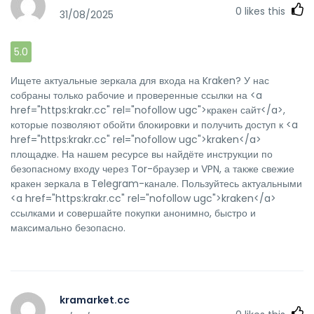
0
likes this
31/08/2025
5.0
Ищете актуальные зеркала для входа на Kraken? У нас
собраны только рабочие и проверенные ссылки на <a
href="https:krakr.cc" rel="nofollow ugc">кракен сайт</a>,
которые позволяют обойти блокировки и получить доступ к <a
href="https:krakr.cc" rel="nofollow ugc">kraken</a>
площадке. На нашем ресурсе вы найдёте инструкции по
безопасному входу через Tor-браузер и VPN, а также свежие
кракен зеркала в Telegram-канале. Пользуйтесь актуальными
<a href="https:krakr.cc" rel="nofollow ugc">kraken</a>
ссылками и совершайте покупки анонимно, быстро и
максимально безопасно.
kramarket.cc