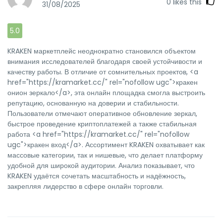
0
likes this
31/08/2025
5.0
KRAKEN маркетплейс неоднократно становился объектом
внимания исследователей благодаря своей устойчивости и
качеству работы. В отличие от сомнительных проектов, <a
href="https://kramarket.cc/" rel="nofollow ugc">кракен
онион зеркало</a>, эта онлайн площадка смогла выстроить
репутацию, основанную на доверии и стабильности.
Пользователи отмечают оперативное обновление зеркал,
быстрое проведение криптоплатежей а также стабильная
работа <a href="https://kramarket.cc/" rel="nofollow
ugc">кракен вход</a>. Ассортимент KRAKEN охватывает как
массовые категории, так и нишевые, что делает платформу
удобной для широкой аудитории. Анализ показывает, что
KRAKEN удаётся сочетать масштабность и надёжность,
закрепляя лидерство в сфере онлайн торговли.