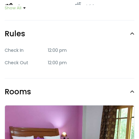
Green
Mid-range
Show All
Party
Quaint
Rules
Quite
Romantic
Standard
Trendy
Check In
12:00 pm
Check Out
12:00 pm
Rooms