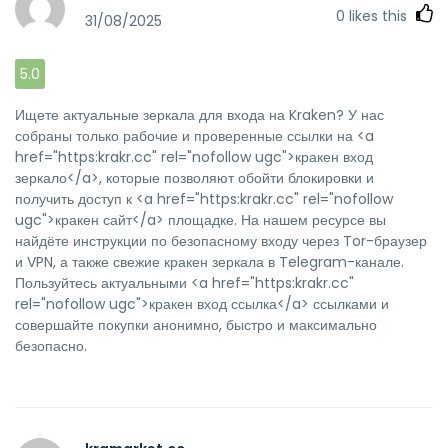
0
likes this
31/08/2025
5.0
Ищете актуальные зеркала для входа на Kraken? У нас
собраны только рабочие и проверенные ссылки на <a
href="https:krakr.cc" rel="nofollow ugc">кракен вход
зеркало</a>, которые позволяют обойти блокировки и
получить доступ к <a href="https:krakr.cc" rel="nofollow
ugc">кракен сайт</a> площадке. На нашем ресурсе вы
найдёте инструкции по безопасному входу через Tor-браузер
и VPN, а также свежие кракен зеркала в Telegram-канале.
Пользуйтесь актуальными <a href="https:krakr.cc"
rel="nofollow ugc">кракен вход ссылка</a> ссылками и
совершайте покупки анонимно, быстро и максимально
безопасно.