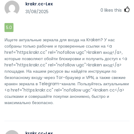
krakr.cc-Lex
0
likes this
31/08/2025
5.0
Ищете актуальные зеркала для входа на Kraken? У нас
собраны только рабочие и проверенные ссылки на <a
href="https:krakr.cc" rel="nofollow ugc">kraken вход</a>,
которые позволяют обойти блокировки и получить доступ к <a
href="https:krakr.cc" rel="nofollow ugc">kraken вход</a>
площадке. На нашем ресурсе вы найдёте инструкции по
безопасному входу через Tor-браузер и VPN, а также свежие
кракен зеркала в Telegram-канале. Пользуйтесь актуальными
<a href="https:krakr.cc" rel="nofollow ugc">kraken cc</a>
ссылками и совершайте покупки анонимно, быстро и
максимально безопасно.
krakr.cc-Lex