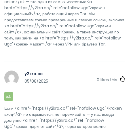
onion</a> — это один из самых известных <a
href="https://y2kra.cc/" rel="nofollow ugc">кракен
официальный</a>, работающий через Tor. Мы
предоставляем только проверенные и свежие ссылки, включая
<a href="https://y2kra.cc/" rel="nofollow ugc">кракен
сайт</a>, официальный сайт Кракен, а также инструкции по
тому, как зайти на <a href="https://y2kra.cc/" rel="nofollow
ugc">кракен маркет</a> через VPN или браузер Tor.
y2kra.cc
0
likes this
05/08/2025
5.0
Если <a href="https://y2kra.cc/" rel="nofollow ugc">kraken
вход</a> не открывается, не переживайте — у нас всегда
доступно <a href="https://y2kra.cc/" rel="nofollow
ugc">кракен даркнет сайт</a>, через которое можно