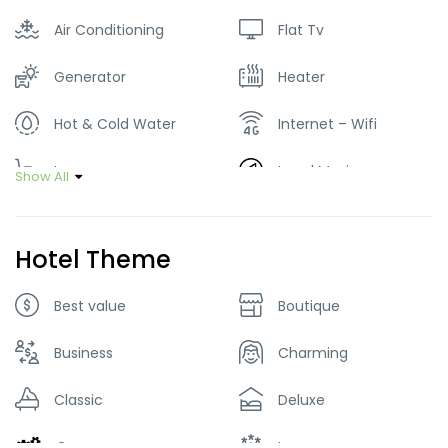
Air Conditioning
Flat Tv
Generator
Heater
Hot & Cold Water
Internet – Wifi
Lawn
Local Music
Show All
Parking
Restaurant
Hotel Theme
Smoking Room
Tour Guide Service
Best value
Boutique
Washer & Dryer
Business
Charming
Classic
Deluxe
Green
Luxury