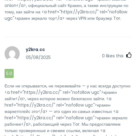
onion</a>, официальный сайт Кракен, а также инструкции по
тому, как зайти на <a href="https://y2kra.cc/" rel="nofollow
ugc">кракен зеркало тор</a> через VPN или браузер Tor.
y2kra.cc
0
likes this
05/08/2025
5.0
Если не открывается, не переживайте — у нас всегда доступно
<a href="https://y2kra.cc/" rel="nofollow ugc">кракен
зайти</a>, через которое можно безопасно зайти. <a
href="https://y2kra.cc/" rel="nofollow ugc">кракен
маркетплейс это</a> — это один из самых известных <a
href="https://y2kra.cc/" rel="nofollow ugc">кракен зеркало
рабочее</a>, работающий через Tor. Мы предоставляем
только проверенные и свежие ссылки, включая <a