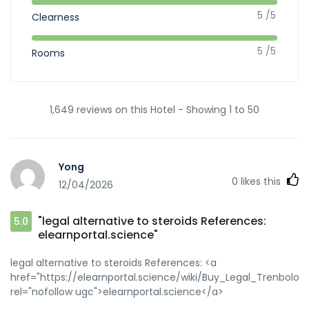
5 /5
Clearness
5 /5
Rooms
1,649 reviews on this Hotel - Showing 1 to 50
Yong
0
likes this
12/04/2026
"legal alternative to steroids References:
5.0
elearnportal.science"
legal alternative to steroids References: <a
href="https://elearnportal.science/wiki/Buy_Legal_Trenbol
rel="nofollow ugc">elearnportal.science</a>