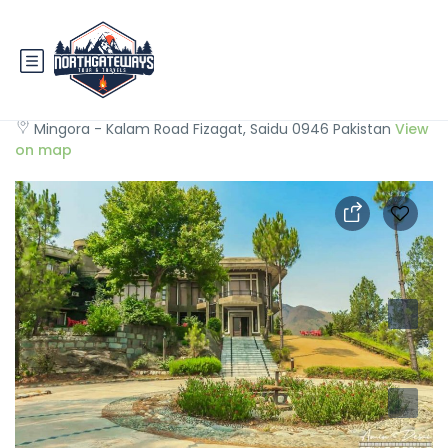
Rock City Resort
Mingora - Kalam Road Fizagat, Saidu 0946 Pakistan
View
on map