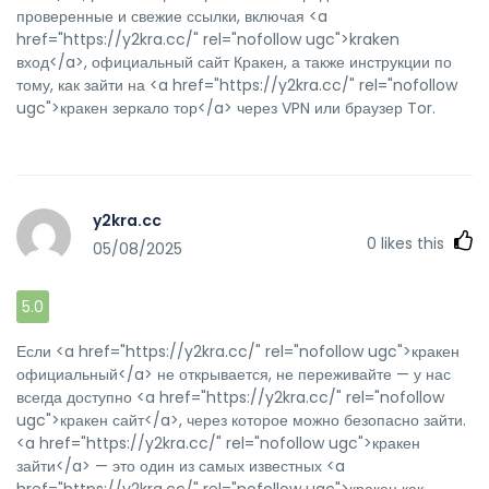
проверенные и свежие ссылки, включая <a
href="https://y2kra.cc/" rel="nofollow ugc">kraken
вход</a>, официальный сайт Кракен, а также инструкции по
тому, как зайти на <a href="https://y2kra.cc/" rel="nofollow
ugc">кракен зеркало тор</a> через VPN или браузер Tor.
y2kra.cc
0
likes this
05/08/2025
5.0
Если <a href="https://y2kra.cc/" rel="nofollow ugc">кракен
официальный</a> не открывается, не переживайте — у нас
всегда доступно <a href="https://y2kra.cc/" rel="nofollow
ugc">кракен сайт</a>, через которое можно безопасно зайти.
<a href="https://y2kra.cc/" rel="nofollow ugc">кракен
зайти</a> — это один из самых известных <a
href="https://y2kra.cc/" rel="nofollow ugc">кракен как