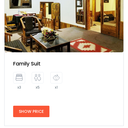
Family Suit
x3
x5
x1
SHOW PRICE