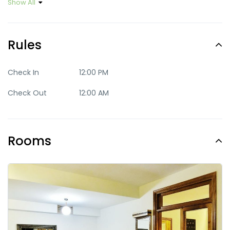
Show All
Party
Quaint
Rules
Quite
Romantic
Trendy
Check In
12:00 PM
Check Out
12:00 AM
Rooms