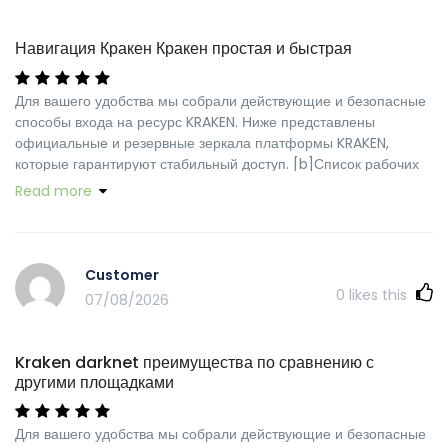
Навигация Кракен Кракен простая и быстрая
Для вашего удобства мы собрали действующие и безопасные
способы входа на ресурс KRAKEN. Ниже представлены
официальные и резервные зеркала платформы KRAKEN,
которые гарантируют стабильный доступ. [b]Список рабочих
адресов KRAKEN для перехода:[/b] Первое официальное
Read more
зеркало KRAKEN: https://trunkupcreativedesigns.com/
https://mediaxpresi.com https://leybold.vn
https://www.psheshadri.com/ https://tischlerei-neesen.de
https://seometric.io https://rightwhereibelong.net
Customer
https://www.coursdemedecinechinoise.fr
0
likes this
07/08/2026
https://www.fybulle.com https://www.hometaitools.com
https://tgotitles.com https://beyondthelimitguide.com
https://chshotcrete.ca https://footprintengineering.ca
Kraken darknet преимущества по сравнению с
https://midtowncleaningservice.ca
другими площадками
https://www.mlcoachteam.pl https://annajansdotter.com
https://erosiasexshop.com https://skaterror.com
Для вашего удобства мы собрали действующие и безопасные
https://alimentosdaen.com https://rematealmayor.com